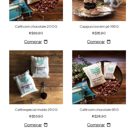
Café com chocolate 200G
Cappuccino em pó 165G
R$69,90
R$35,90
Café especial moído 250G
Café com chocolate 65G
R$53,90
R$28,90